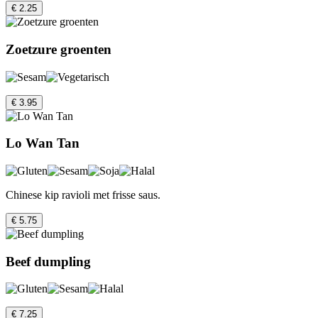
€ 2.25
Zoetzure groenten
€ 3.95
Lo Wan Tan
Chinese kip ravioli met frisse saus.
€ 5.75
Beef dumpling
€ 7.25