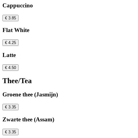
Cappuccino
€ 3.85
Flat White
€ 4.25
Latte
€ 4.50
Thee/Tea
Groene thee (Jasmijn)
€ 3.35
Zwarte thee (Assam)
€ 3.35