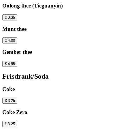
Oolong thee (Tieguanyin)
€ 3.35
Munt thee
€ 4.00
Gember thee
€ 4.95
Frisdrank/Soda
Coke
€ 3.25
Coke Zero
€ 3.25