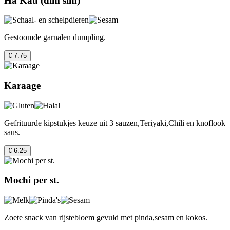
Ha Kau (dim sim)
Gestoomde garnalen dumpling.
€ 7.75
Karaage
Gefrituurde kipstukjes keuze uit 3 sauzen,Teriyaki,Chili en knoflook
saus.
€ 6.25
Mochi per st.
Zoete snack van rijstebloem gevuld met pinda,sesam en kokos.