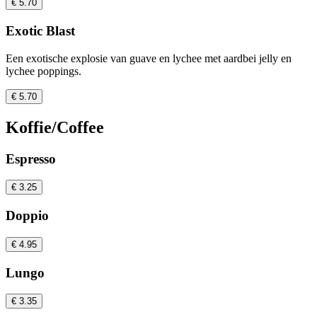
€ 5.70
Exotic Blast
Een exotische explosie van guave en lychee met aardbei jelly en
lychee poppings.
€ 5.70
Koffie/Coffee
Espresso
€ 3.25
Doppio
€ 4.95
Lungo
€ 3.35