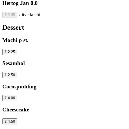
Hertog Jan 0.0
Uitverkocht
€ 3.95
Dessert
Mochi p st.
€ 2.25
Sesambol
€ 2.50
Cocospudding
€ 4.00
Cheesecake
€ 4.50